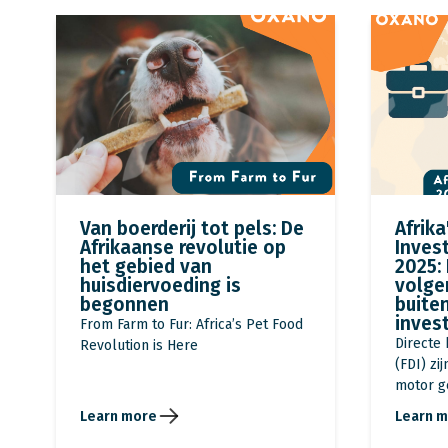
Van boerderij tot pels: De
Afrika
Afrikaanse revolutie op
Inves
het gebied van
2025:
huisdiervoeding is
volge
begonnen
buite
inves
From Farm to Fur: Africa’s Pet Food
Directe
Revolution is Here
(FDI) zi
motor ge
Learn more
Learn 