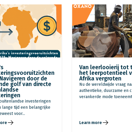
's
Van leerlooierij tot 
teringsvooruitzichten
het leerpotentieel 
 Navigeren door de
Afrika vergroten
nde golf van directe
Nu de wereldwijde vraag na
nlandse
authentieke, duurzame en c
teringen
verankerde mode toeneemt, 
 buitenlandse investeringen
jn lange tijd een belangrijke
weest voor...
more
Learn more