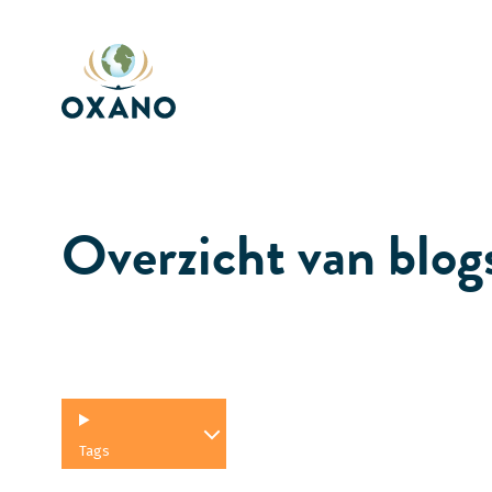
Skip
to
main
content
Overzicht van blog
Tags